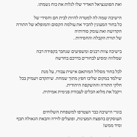
ואת הפוטנציאל האדיר שלו לגלות את כוח נשמתו.
הישיבה שמה לה למטרה להיות לבית חם וחסידי של
כל בחור המעונין להכיר את עולמה הקסום והמופלא של התורה
הקדושה ואת עומק סודותיה
של תורת הקבלה והחסידות .
בישיבה צוות רבנים ומשפיעים שנחבר בקפידה רבה
שמלווה ומסיע לבחורים בדרכם בחדשה
לכל בחור מסלול המותאם אישית עבורו, על מנת
שילמד במקום שליבו חפץ מתוך שמחה. שיתקדם ויעמיק בכל
חלקי התורה וההשקפה היהודית.
ויקבל את מלוא הכלים לעבודת פנימית אמיתית.
בוגרי הישיבה כבר הצטרפו למשפחת השלוחים
העוסקים בהפצת המעינות, ופועלים לזירוז והבאת הגאולה תכף
ומיד ממש!