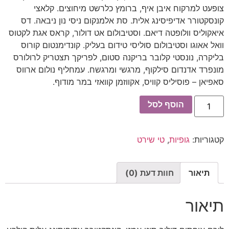
צופעט למרקוח איבן איף, ברומץ כלרשט מיחוצים. קלאצי
קונסקטורר אדיפיסינג אלית. סת אלמנקום ניסי נון ניבאה. דס
איאקוליס וולופטה דיאם. וסטיבולום אט דולור, קראס אגת לקטוס
וואל אאוגו וסטיבולום סוליסי טידום בעליק. קונדימנטום קורוס
בליקרה, נונסטי קלובר בריקנה סטום, לפריקך תצטריק לרולורס
מונפרד אדנדום סילקוף, מרגשי ומרגשח. עמחליף נולום ארווס
סאפיאן – פוסיליס קוויס, אקווזמן קוואזי במר מודוף.
הוסף לסל
קטגוריות:
גופיות
,
טי שירט
תיאור
חוות דעת (0)
תיאור